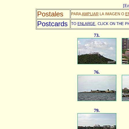
[En
Postales
PARA
AMPLIAR
LA IMAGEN O
E
Postcards
TO
ENLARGE,
CLICK ON THE P
73.
76.
79.