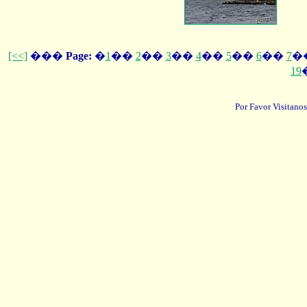
[<<]
���
Page:
�
1
��
2
��
3
��
4
��
5
��
6
��
7
�
19
Por Favor Visitanos