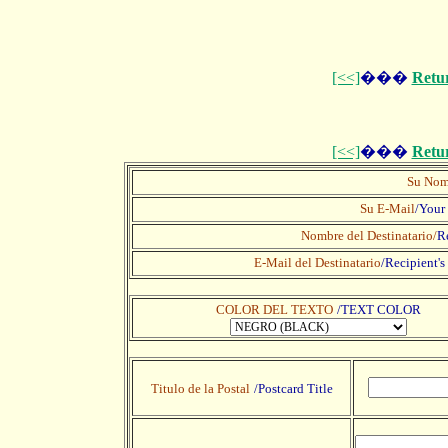
[<<]
���
Retu
[<<]
���
Retu
Su Nom
Su E-Mail
/Your
Nombre del Destinatario/
R
E-Mail del Destinatario
/
Recipient's
COLOR DEL TEXTO
/TEXT COLOR
Titulo de la Postal
/Postcard Title