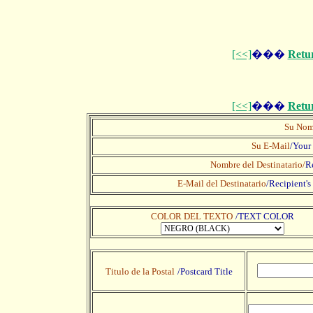
[<<]
���
Retu
[<<]
���
Retu
Su Nom
Su E-Mail
/Your
Nombre del Destinatario/
R
E-Mail del Destinatario
/
Recipient's
COLOR DEL TEXTO
/TEXT COLOR
Titulo de la Postal
/Postcard Title