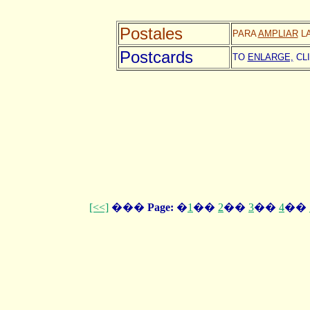
Postales
PARA
AMPLIAR
LA
Postcards
TO
ENLARGE,
CLI
[<<]
���
Page:
�
1
��
2
��
3
��
4
��