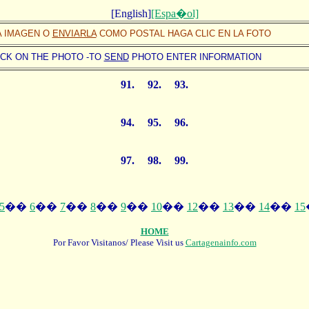
[English]
[Espa�ol]
 IMAGEN O
ENVIARLA
COMO POSTAL HAGA CLIC EN LA FOTO
CK ON THE PHOTO -TO
SEND
PHOTO ENTER INFORMATION
91.
92.
93.
94.
95.
96.
97.
98.
99.
5
��
6
��
7
��
8
��
9
��
10
��
12
��
13
��
14
��
15
HOME
Por Favor Visitanos/ Please Visit us
Cartagenainfo.com