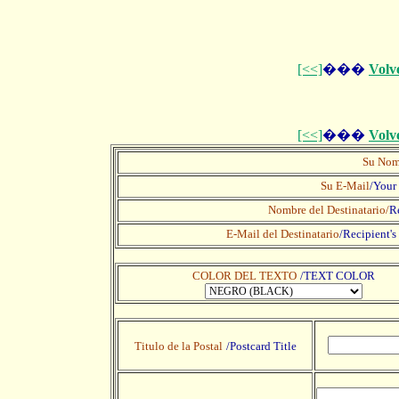
[<<]
���
Volv
[<<]
���
Volv
Su Nom
Su E-Mail
/Your
Nombre del Destinatario/
R
E-Mail del Destinatario
/
Recipient's
COLOR DEL TEXTO
/TEXT COLOR
Titulo de la Postal
/Postcard Title