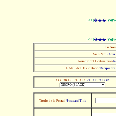
[<<]
���
Volv
[<<]
���
Volv
Su Nom
Su E-Mail
/Your
Nombre del Destinatario/
R
E-Mail del Destinatario
/
Recipient's
COLOR DEL TEXTO
/TEXT COLOR
Titulo de la Postal
/Postcard Title