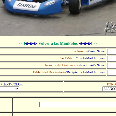
[<<]
���
Volver a las MiniFotos
���
[>>]
Su Nombre
/Your Name:
Su E-Mail
/Your E-Mail Address:
Nombre del Destinatario/
Recipient's Name:
E-Mail del Destinatario
/
Recipient's E-Mail Address:
/TEXT COLOR
FOND