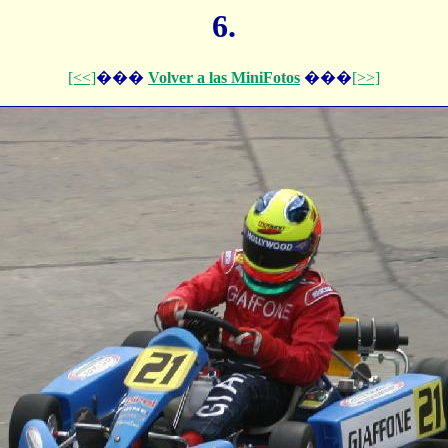
6.
[<<]
���
Volver a las MiniFotos
���
[>>]