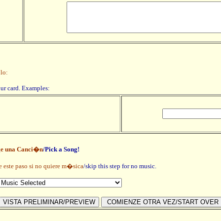
lo:
our card. Examples:
ge una Canci�n
/Pick a Song!
e este paso si no quiere m�sica
/skip this step for no music.