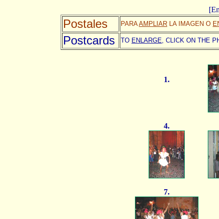
[En
Postales
PARA
AMPLIAR
LA IMAGEN O
E
Postcards
TO
ENLARGE,
CLICK ON THE P
1.
4.
7.