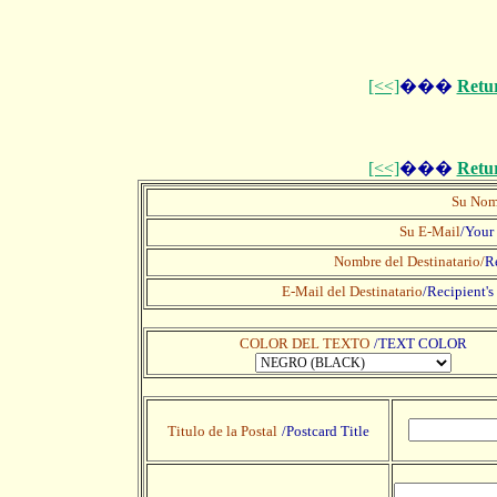
[<<]
���
Retu
[<<]
���
Retu
Su Nom
Su E-Mail
/Your
Nombre del Destinatario/
R
E-Mail del Destinatario
/
Recipient's
COLOR DEL TEXTO
/TEXT COLOR
Titulo de la Postal
/Postcard Title