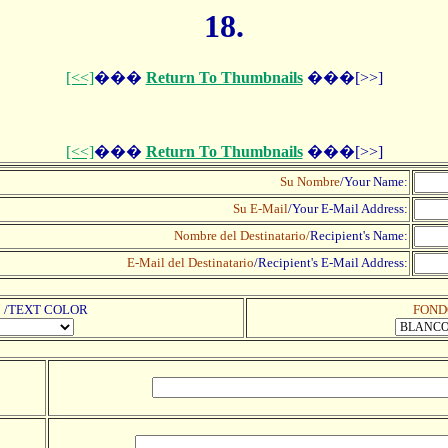
18.
[<<]
���
Return To Thumbnails
���[>>]
[<<]
���
Return To Thumbnails
���[>>]
Su Nombre
/Your Name:
Su E-Mail
/Your E-Mail Address:
Nombre del Destinatario/
Recipient's Name:
E-Mail del Destinatario
/
Recipient's E-Mail Address:
/TEXT COLOR
FOND