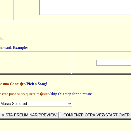
lo:
our card. Examples:
ge una Canci�n
/Pick a Song!
e este paso si no quiere m�sica
/skip this step for no music.