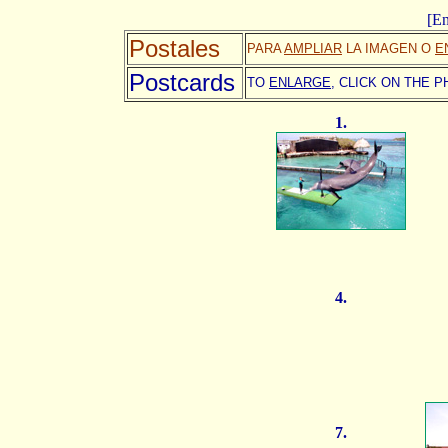
[En
Postales
PARA
AMPLIAR
LA IMAGEN O
E
Postcards
TO
ENLARGE,
CLICK ON THE P
1.
4.
7.