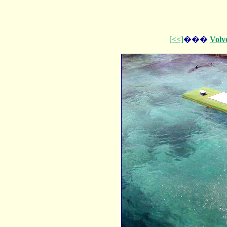
[<<]
���
Volv