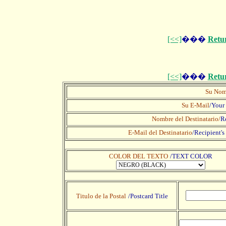
[<<]
���
Retu
[<<]
���
Retu
Su Nom
Su E-Mail
/Your
Nombre del Destinatario/
R
E-Mail del Destinatario
/
Recipient's
COLOR DEL TEXTO
/TEXT COLOR
Titulo de la Postal
/Postcard Title