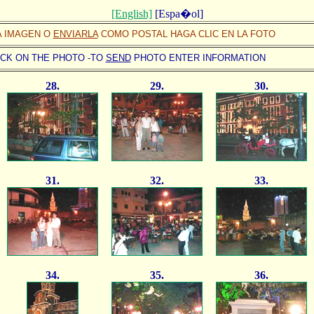
[English]
[Espa�ol]
 IMAGEN O
ENVIARLA
COMO POSTAL HAGA CLIC EN LA FOTO
CK ON THE PHOTO -TO
SEND
PHOTO ENTER INFORMATION
28.
29.
30.
31.
32.
33.
34.
35.
36.