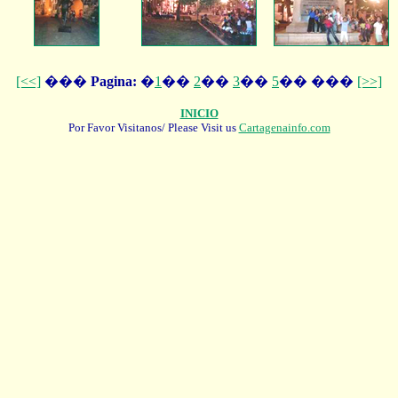
[<<]
���
Pagina:
�
1
��
2
��
3
��
5
�� ���
[>>]
INICIO
Por Favor Visitanos/ Please Visit us
Cartagenainfo.com