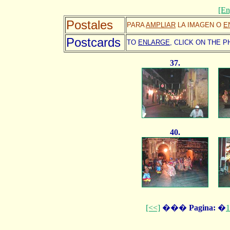
[En
Postales
PARA
AMPLIAR
LA IMAGEN O
E
Postcards
TO
ENLARGE,
CLICK ON THE P
37.
40.
[<<]
���
Pagina:
�
1